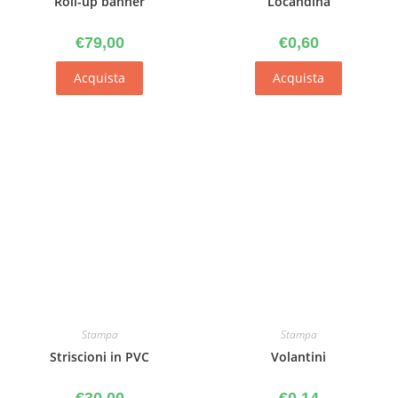
Roll-up banner
Locandina
€
79,00
€
0,60
Acquista
Acquista
Stampa
Stampa
Striscioni in PVC
Volantini