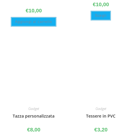
€
10,00
€
10,00
Scegli
Aggiungi al carrello
Gadget
Gadget
Tazza personalizzata
Tessere in PVC
€
8,00
€
3,20