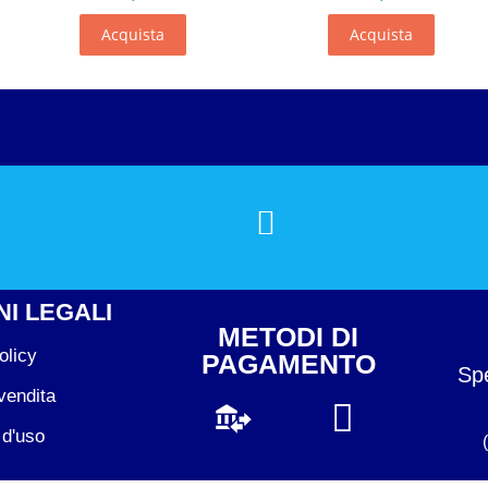
Acquista
Acquista
I LEGALI
METODI DI
olicy
PAGAMENTO
Spe
vendita
 d'uso