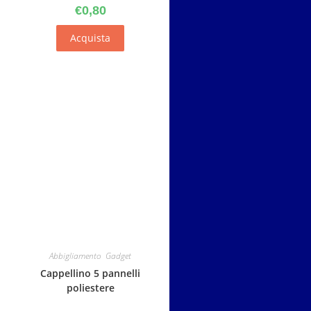
€
0,80
Acquista
Abbigliamento
,
Gadget
Cappellino 5 pannelli
poliestere