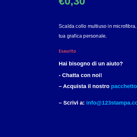
€
0,30
Scalda collo multiuso in microfibra
tua grafica personale.
Esaurito
Hai bisogno di un aiuto?
- Chatta con noi!
– Acquista il nostro
pacchetto 
– Scrivi a:
info@123stampa.c