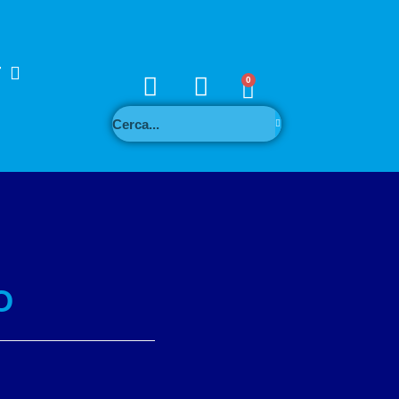
T
0
O