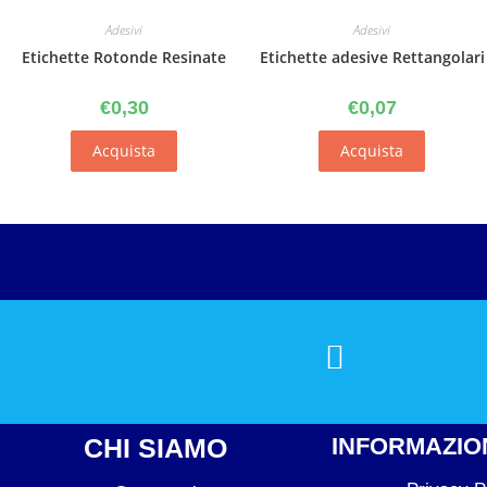
Adesivi
Adesivi
Etichette Rotonde Resinate
Etichette adesive Rettangolari
€
0,30
€
0,07
Acquista
Acquista
CHI SIAMO
INFORMAZION