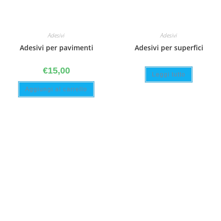
Adesivi
Adesivi
Adesivi per pavimenti
Adesivi per superfici
€
15,00
Leggi tutto
Aggiungi al carrello
ESAURITO