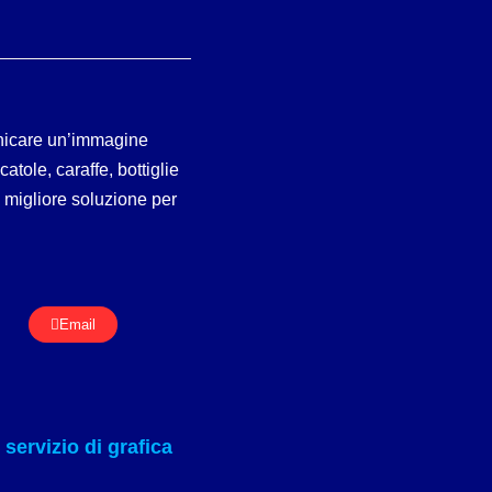
nicare un’immagine
atole, caraffe, bottiglie
la migliore soluzione per
Email
servizio di grafica