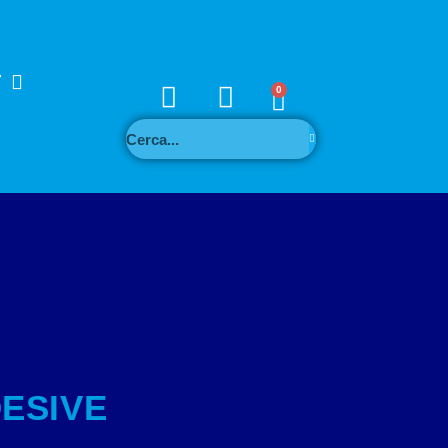
T
0
DESIVE