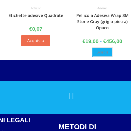
Adesivi
Adesivi
Etichette adesive Quadrate
Pellicola Adesiva Wrap 3M
Stone Gray (grigio pietra)
Opaco
€
0,07
Acquista
€
19,00
-
€
456,00
Scegli
I LEGALI
METODI DI