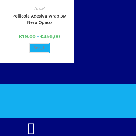
Adesivi
Pellicola Adesiva Wrap 3M
Nero Opaco
€
19,00
-
€
456,00
Scegli