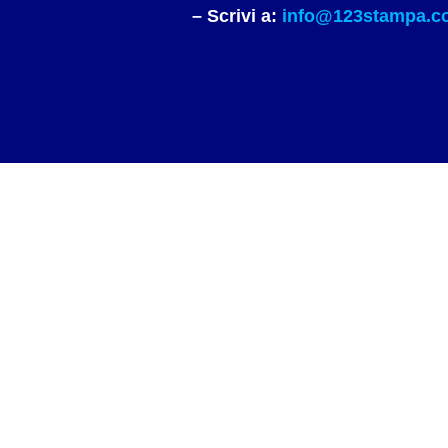
– Scrivi a:
info@123stampa.c
ESAURITO
ESAURITO