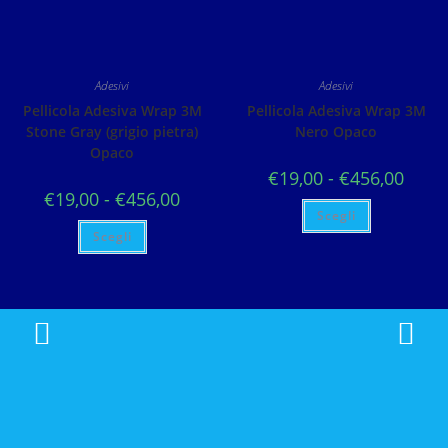
Adesivi
Adesivi
Pellicola Adesiva Wrap 3M
Pellicola Adesiva Wrap 3M
Stone Gray (grigio pietra)
Nero Opaco
Opaco
€
19,00
-
€
456,00
€
19,00
-
€
456,00
Scegli
Scegli