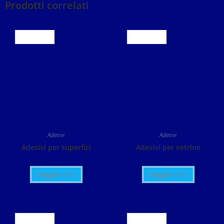
Prodotti correlati
ESAURITO
ESAURITO
Adesivi
Adesivi
Adesivi per superfici
Adesivi per vetrine
Leggi tutto
Leggi tutto
ESAURITO
ESAURITO