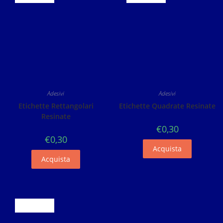
Adesivi
Adesivi
Etichette Rettangolari
Etichette Quadrate Resinate
Resinate
€
0,30
€
0,30
Acquista
Acquista
ESAURITO