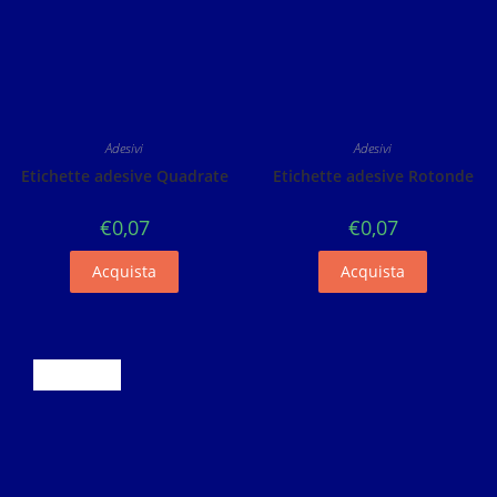
Adesivi
Adesivi
Etichette adesive Quadrate
Etichette adesive Rotonde
€
0,07
€
0,07
Acquista
Acquista
ESAURITO