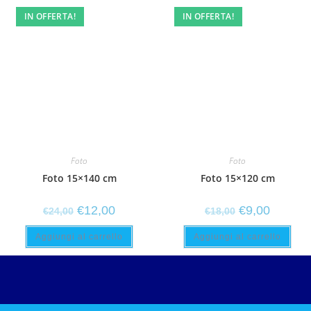
IN OFFERTA!
IN OFFERTA!
Foto
Foto
Foto 15×140 cm
Foto 15×120 cm
€
12,00
€
9,00
€
24,00
€
18,00
Aggiungi al carrello
Aggiungi al carrello