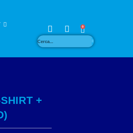
T
0
SHIRT +
O)