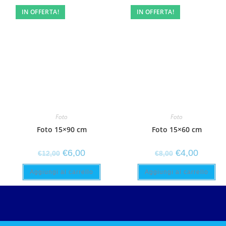
IN OFFERTA!
IN OFFERTA!
Foto
Foto
Foto 15×90 cm
Foto 15×60 cm
€
6,00
€
4,00
€
12,00
€
8,00
Aggiungi al carrello
Aggiungi al carrello