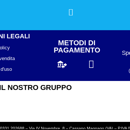
I LEGALI
METODI DI
olicy
PAGAMENTO
Spe
vendita
 d'uso
IL NOSTRO GRUPPO
l. 0331 202688 – Via IV Novembre, 8 – Cassano Magnago (VA) – P.IVA