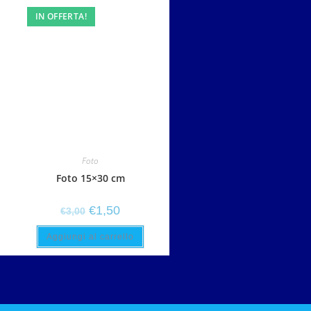
IN OFFERTA!
Foto
Foto 15×30 cm
€
1,50
€
3,00
Aggiungi al carrello