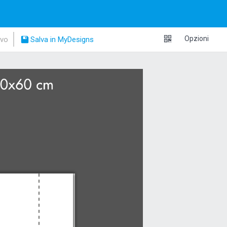
0
€
Opzioni
ivo
Salva in MyDesigns
AGGIUNGI AL CARRELLO
TORNA AL NEGOZIO