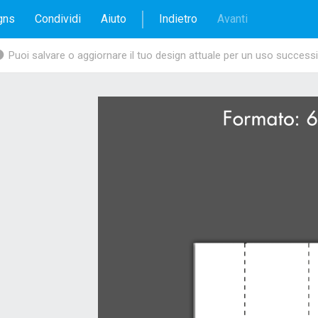
gns
Condividi
Aiuto
Indietro
Avanti
12.00
Puoi salvare o aggiornare il tuo design attuale per un uso success