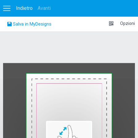
Indietro
Avanti
0
Opzioni
Salva in MyDesigns